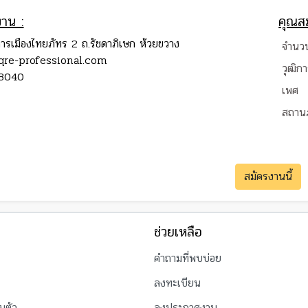
งาน :
คุณสม
รเมืองไทยภัทร 2 ถ.รัชดาภิเษก ห้วยขวาง
จำนวน
re-professional.com
วุฒิก
58040
เพศ
สถาน
สมัครงานนี้
ช่วยเหลือ
คำถามที่พบบ่อย
ลงทะเบียน
นตัว
ลงประกาศงาน