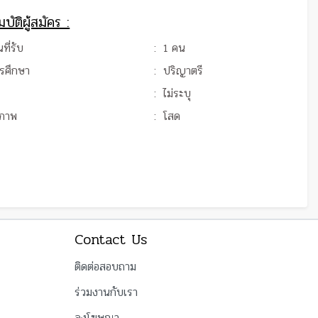
บัติผู้สมัคร :
ที่รับ
:
1 คน
ารศึกษา
:
ปริญาตรี
:
ไม่ระบุ
ภาพ
:
โสด
Contact Us
ติดต่อสอบถาม
ร่วมงานกับเรา
ลงโฆษณา