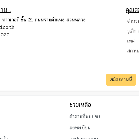
งาน :
คุณสม
็ม ทาวเวอร์ ชั้น 21 ถนนรามคำแหง สวนหลวง
จำนวน
d.co.th
วุฒิก
2020
เพศ
สถาน
สมัครงานนี้
ช่วยเหลือ
คำถามที่พบบ่อย
ลงทะเบียน
นตัว
ลงประกาศงาน